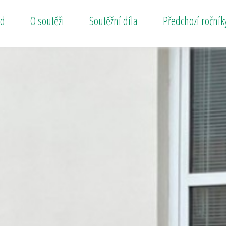
od
O soutěži
Soutěžní díla
Předchozí ročník