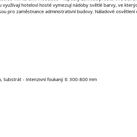
rou využívají hoteloví hosté vymezují nádoby světlé barvy, ve kter
 jsou pro zaměstnance administrativní budovy. Náladové osvětlení 
m, Substrát - Intenzivní foukaný tl. 300-800 mm
ají cibuloviny, které předávají štafetu letním trvalým rostlinám 
í dekorativní i v zimních měsících, kdy jejich siluety kreslí vzor
mi šlapáky se vine mateřídouška, která za horkých letních dnů voní