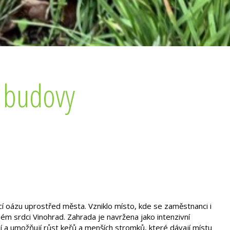
í budovy
í oázu uprostřed města. Vzniklo místo, kde se zaměstnanci i
 srdci Vinohrad. Zahrada je navržena jako intenzivní
í a umožňují růst keřů a menších stromků, které dávají místu