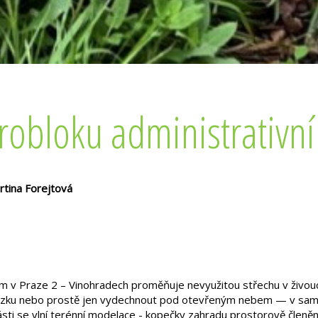
trobloku administrativn
artina Forejtová
em v Praze 2 – Vinohradech proměňuje nevyužitou střechu v živouc
chůzku nebo prostě jen vydechnout pod otevřeným nebem — v samém
sti se vlní terénní modelace - kopečky zahradu prostorově členěn