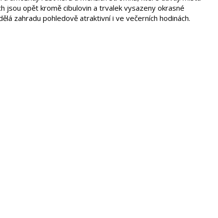
ých jsou opět kromě cibulovin a trvalek vysazeny okrasné
dělá zahradu pohledově atraktivní i ve večerních hodinách.
— kosatcům, pestrým trvalkám a bylinám. Okrasné traviny
y v námraze. Vyšší keře — muchovníky a listnaté druhy —
 celou zahradou.