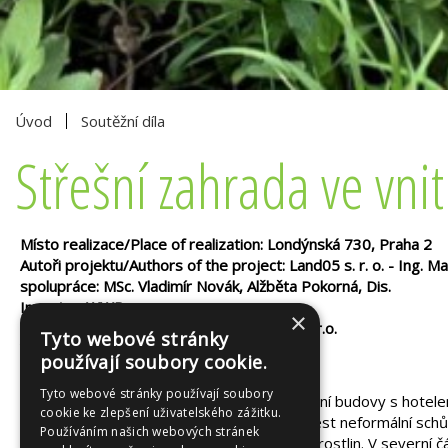
Úvod
Soutěžní díla
Střešní zahrada ve vni
Místo realizace/Place of realization: Londýnská 730, Praha 2
Autoři projektu/Authors of the project: Land05 s. r. o. - Ing. M
spolupráce: MSc. Vladimír Novák, Alžběta Pokorná, Dis.
Investor: WWR s.r.o.
×
Zhotovitel/Contractor: GreenVille service s.r.o.
Tyto webové stránky
Výměra/Area: 184 m2
používají soubory cookie.
Rok založení/Year of construction: 2024
Tyto webové stránky používají soubory
Střešní zahrada ve vnitrobloku administrativní budovy s hotel
cookie ke zlepšení uživatelského zážitku.
hosté mohou v klidu zastavit, dát si kávu, vést neformální s
Používáním našich webových stránek
vegetační střecha s bohatým sortimentem rostlin. V severní čá