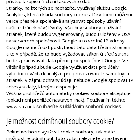
přístup k zápisu či čtení takovýchto dat.
Stránky, na kterých se nacházíte, využívají službu Google
Analytics, která ukládá soubory cookies. Díky tomu můžeme
velice přesně a spolehlivě analyzovat způsoby užívání
našich stránek návštěvníky. Všechny soubory o užívání
stránek, které budou vygenerovány, budou uloženy v USA
na serverech společnosti Google a to včetně IP adresy.
Google má možnost poskytnout tato data třetím stranám
a to v případě, že to bude vyžadovat zákon či třetí strana
bude zpracovávat data přímo pro společnost Google. Ve
většině případů bude Google využívat data pro účely
vyhodnocování a k analýze pro provozovatele samotných
stránek. V zájmu ochrany údajů nebude Google spojovat IP
adresy s daty, kterými disponuje.
Většina prohlížečů automaticky cookies soubory akceptuje
(pokud není prohlížeč nastaven jinak). Používáním těchto
www stránek
souhlasíte s ukládáním souborů cookies
.
Je možnost odmítnout soubory cookie?
Pokud nechcete využívat cookie soubory, tak máte
možnost je odmítnout.Tuto volbu naleznete v nastavení