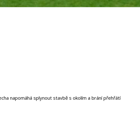
echa napomáhá splynout stavbě s okolím a brání přehřátí