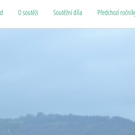
od
O soutěži
Soutěžní díla
Předchozí ročník