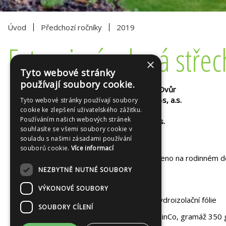
Úvod
Předchozí ročníky
2019
Extenzivní zelená stř
×
Tyto webové stránky
používají soubory cookie.
Místo realizace/Place of realization: Králův Dvůr
Autoři projektu/Authors of the project: Liko-s, a.s.
Tyto webové stránky používají soubory
cookie ke zlepšení uživatelského zážitku.
Investor: soukromý subjekt/ private client
Používáním našich webových stránek
Realizace/Landscape contractors: Liko-s, a.s.
souhlasíte se všemi soubory cookie v
Výměra/Area: 450 m²
souladu s našimi zásadami používání
Rok založení/Year of construction: 2018
souborů cookie.
Více informací
Souvrství extenzivní zelené střechy je osazeno na rodinném d
interiéru.
NEZBYTNĚ NUTNÉ SOUBORY
Technické parametry:
VÝKONOVÉ SOUBORY
kořenovzdorná vrstva – funkci plní hydroizolační fólie
SOUBORY CÍLENÍ
ochranná vrstva – Textilie TSM 32, ZinCo, gramáž 350