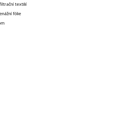
trační textilií
renážní fólie
Com