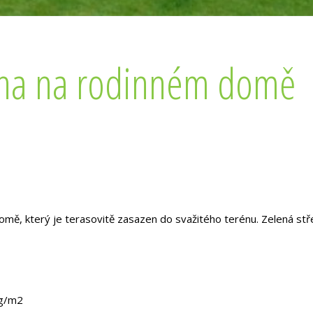
echa na rodinném domě
omě, který je terasovitě zasazen do svažitého terénu. Zelená stř
 g/m2