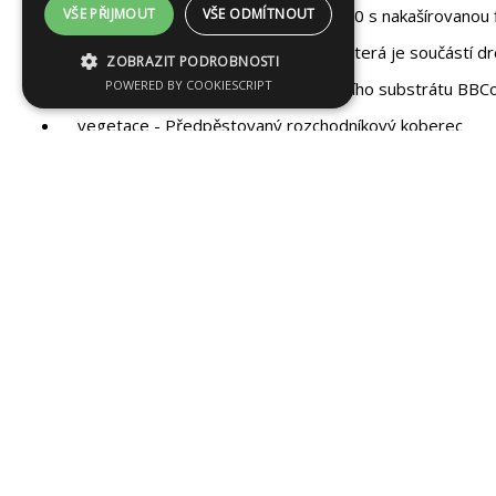
VŠE PŘIJMOUT
VŠE ODMÍTNOUT
drenážní vrstva - Drenážní fólie XD 20 s nakašírovanou fil
filtrační vrstva - Filtrační textilie SF, která je součástí d
ZOBRAZIT PODROBNOSTI
POWERED BY COOKIESCRIPT
vegetační vrstva - 80 mm extenzivního substrátu BB
vegetace - Předpěstovaný rozchodníkový koberec