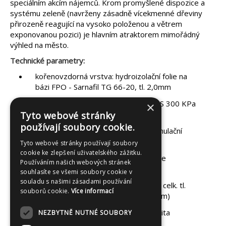
speciálním akcím nájemců. Krom promyšlené dispozice a
systému zeleně (navrženy zásadně vícekmenné dřeviny
přirozeně reagující na vysoko položenou a větrem
exponovanou pozici) je hlavním atraktorem mimořádný
výhled na město.
Technické parametry:
kořenovzdorná vrstva: hydroizolační folie na
bázi FPO - Sarnafil TG 66-20, tl. 2,0mm
separační vrstva: tepelná izolace XPS 300 KPa
×
tl. 50mm
Tyto webové stránky
používají soubory cookie.
ochranná vrstva: ochranná vodoakumulační
textilie Optigreen Typ RMS 900
Tyto webové stránky používají soubory
cookie ke zlepšení uživatelského zážitku.
drenážní vrstva: drenážní nopová folie
Používáním našich webových stránek
FASTRADE 5cm
souhlasíte se všemi soubory cookie v
souladu s našimi zásadami používání
pěstební substrát – intenzivní zeleň, celk. tl.
souborů cookie.
Více informací
790-990mm (střední hodnota 890mm)
hydroakumulační vrstva: nebyla použita
NEZBYTNĚ NUTNÉ SOUBORY