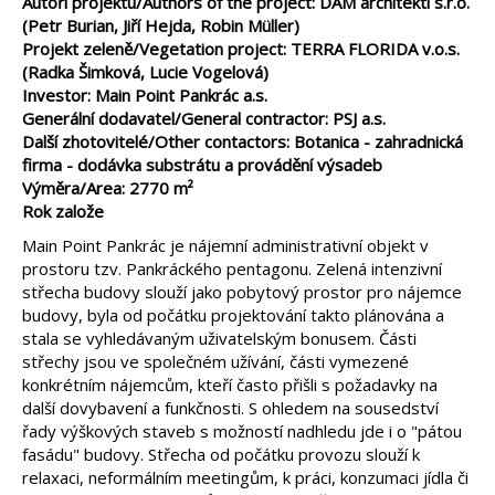
Autoři projektu/Authors of the project: DAM architekti s.r.o.
(Petr Burian, Jiří Hejda, Robin Müller)
Projekt zeleně/Vegetation project: TERRA FLORIDA v.o.s.
(Radka Šimková, Lucie Vogelová)
Investor: Main Point Pankrác a.s.
Generální dodavatel/General contractor: PSJ a.s.
Další zhotovitelé/Other contactors: Botanica - zahradnická
firma - dodávka substrátu a provádění výsadeb
Výměra/Area: 2770 m²
Rok založe
Main Point Pankrác je nájemní administrativní objekt v
prostoru tzv. Pankráckého pentagonu. Zelená intenzivní
střecha budovy slouží jako pobytový prostor pro nájemce
budovy, byla od počátku projektování takto plánována a
stala se vyhledávaným uživatelským bonusem. Části
střechy jsou ve společném užívání, části vymezené
konkrétním nájemcům, kteří často přišli s požadavky na
další dovybavení a funkčnosti. S ohledem na sousedství
řady výškových staveb s možností nadhledu jde i o "pátou
fasádu" budovy. Střecha od počátku provozu slouží k
relaxaci, neformálním meetingům, k práci, konzumaci jídla či