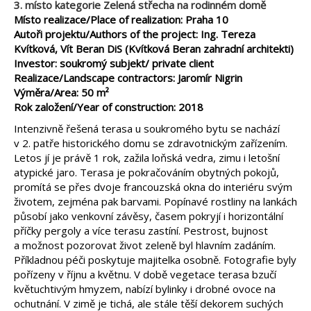
3. místo kategorie Zelená střecha na rodinném domě
Místo realizace/Place of realization: Praha 10
Autoři projektu/Authors of the project: Ing. Tereza
Kvítková, Vít Beran DiS (Kvítková Beran zahradní architekti)
Investor: soukromý subjekt/ private client
Realizace/Landscape contractors: Jaromír Nigrin
Výměra/Area: 50 m²
Rok založení/Year of construction: 2018
Intenzivně řešená terasa u soukromého bytu se nachází
v 2. patře historického domu se zdravotnickým zařízením.
Letos jí je právě 1 rok, zažila loňská vedra, zimu i letošní
atypické jaro. Terasa je pokračováním obytných pokojů,
promítá se přes dvoje francouzská okna do interiéru svým
životem, zejména pak barvami. Popínavé rostliny na lankách
působí jako venkovní závěsy, časem pokryjí i horizontální
příčky pergoly a více terasu zastíní. Pestrost, bujnost
a možnost pozorovat život zeleně byl hlavním zadáním.
Příkladnou péči poskytuje majitelka osobně. Fotografie byly
pořízeny v říjnu a květnu. V době vegetace terasa bzučí
květuchtivým hmyzem, nabízí bylinky i drobné ovoce na
ochutnání. V zimě je tichá, ale stále těší dekorem suchých