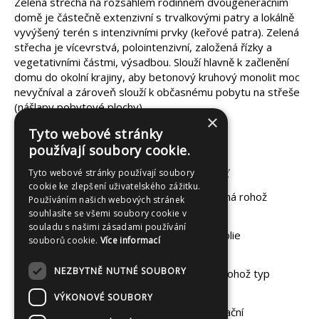
Zelená střecha na rozsáhlém rodinném dvougeneračním
domě je částečně extenzivní s trvalkovými patry a lokálně
vyvýšený terén s intenzivními prvky (keřové patra). Zelená
střecha je vícevrstvá, polointenzivní, založená řízky a
vegetativními částmi, výsadbou. Slouží hlavně k začlenění
domu do okolní krajiny, aby betonový kruhový monolit moc
nevyčníval a zároveň slouží k občasnému pobytu na střeše
(nášlapy pobytové plochy).
×
Tyto webové stránky
používají soubory cookie.
Technické parametry:
kořenovzdorná vrstva – Střešní plášť
Tyto webové stránky používají soubory
cookie ke zlepšení uživatelského zážitku.
separační vrstva – Separační ochranná rohož
Používáním našich webových stránek
Optigreen RMS 500
souhlasíte se všemi soubory cookie v
souladu s našimi zásadami používání
drenážní vrstva - Drenážní nopová folie
souborů cookie.
Více informací
Optigreen FKD 40
NEZBYTNĚ NUTNÉ SOUBORY
filtrační vrstva – Optigreen filtrační rohož typ
105
VÝKONOVÉ SOUBORY
vegetační vrstva – Extenzivní vegetační