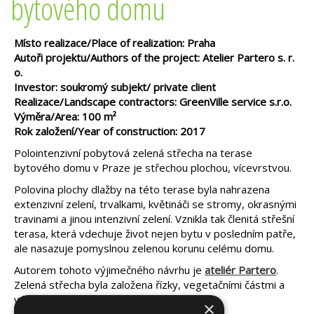
bytového domu
Místo realizace/Place of realization: Praha
Autoři projektu/Authors of the project: Atelier Partero s. r.
o.
Investor: soukromý subjekt/ private client
Realizace/Landscape contractors: GreenVille service s.r.o.
Výměra/Area: 100 m²
Rok založení/Year of construction: 2017
Polointenzivní pobytová zelená střecha na terase
bytového domu v Praze je střechou plochou, vícevrstvou.
Polovina plochy dlažby na této terase byla nahrazena
extenzivní zelení, trvalkami, květináči se stromy, okrasnými
travinami a jinou intenzivní zelení. Vznikla tak členitá střešní
terasa, která vdechuje život nejen bytu v posledním patře,
ale nasazuje pomyslnou zelenou korunu celému domu.
Autorem tohoto výjimečného návrhu je
ateliér Partero
.
Zelená střecha byla založena řízky, vegetačními částmi a
výsadbou.
×
Technické parametry: