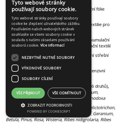
Tyto webové stránky
používají soubory cookie.
kořenovzdorná vrstva - Hydroizolační fólie
mPVC
Tyto webové stránky používají soubory
cookie ke zlepšení uživatelského zážitku.
ochranná vrstva - Nenasákavá PP textilie pro
Používáním našich webových stránek
inverzní zelené střechy
souhlasíte se všemi soubory cookie v
drenážní vrstva - Drenážní a hydroakumulační
souladu s našimi zásadami používání
nopová fólie tl. 20 mm, HDPE, s filtrační textilií
souborů cookie.
Více informací
vegetační vrstva – V ploše extenzivní střešní
NEZBYTNĚ NUTNÉ SOUBORY
substrát o mocnosti 5-10 cm.
VÝKONOVÉ SOUBORY
vegetační souvrství - Květináče - intenzivní
střešní substrát + liapor
SOUBORY CÍLENÍ
vegetace - Extenzivní část:
Sedum
(6 druhů),
Sempervivum
(4 druhy),
Helianthemum,
VŠE PŘIJMOUT
VŠE ODMÍTNOUT
Cerastium, Petrohagia, Crocus, Chionodoxa
ZOBRAZIT PODROBNOSTI
Květináče:
Briza, Calamagrostis, Sesleria, Helictotrichon,
POWERED BY COOKIESCRIPT
Dianthus, Verbena, Achiles, Liatris, Fragaria, Geranium,
Betula, Pinus, Rosa, Wisteria, Ribes nidigrolaria, Ribes