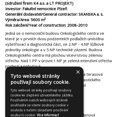
(sdružení firem K4 a.s. a LT PROJEKT)
Investor: Fakultní nemocnice Plzeň
Generální dodavatel/General contractor: SKANSKA a. s.
Výměra/Area: 5600 m²
Rok založení/Year of construction: 2008-2010
Jedná se o nemocniční budovu Onkologického centra ve
které je v prvních dvou podzemních podlažích umístěna
vyšetřovací a diagnostická část, ve 2.NP - 4.NP lůžkové
jednotky onkologie a v 5.NP technické zázemí. Budova
Onkologického centra má plochou vícevrstvou zelenou
střechu. Nad 1.PP v úrovni 1.NP je zelená intenzívní střecha
pochozí a pobytová.
×
Nad 1.PP nad konferenčním sálem je střecha terasová
Tyto webové stránky
pochozí a pobytová s dřevěným roštem z exotického
používají soubory cookie.
dřeva. Nad 4.NP a 5.NP je střecha nepochozí
jednoplášťová.
Tyto webové stránky používají soubory
cookie ke zlepšení uživatelského zážitku.
Používáním našich webových stránek
souhlasíte se všemi soubory cookie v
Technické parametry:
souladu s našimi zásadami používání
ochranná vrstva izolace - polypropylenová
souborů cookie.
Více informací