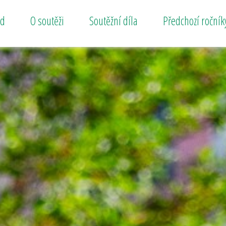
od
O soutěži
Soutěžní díla
Předchozí ročník