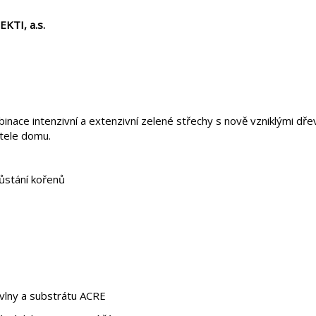
KTI, a.s.
nace intenzivní a extenzivní zelené střechy s nově vzniklými dř
atele domu.
ůstání kořenů
 vlny a substrátu ACRE