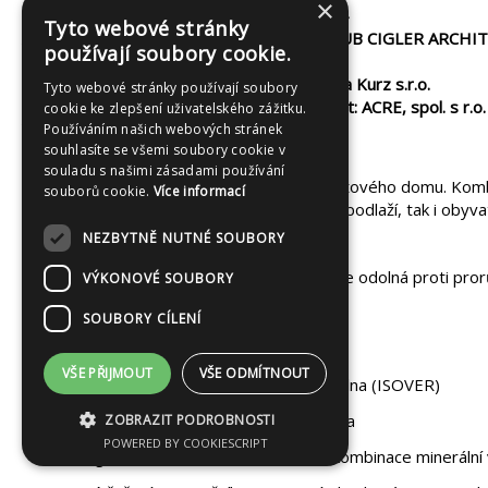
×
Místo realizace/Place of realization: Praha 4
Tyto webové stránky
Autoři projektu/Authors of the project: JAKUB CIGLER ARCHITE
používají soubory cookie.
Investor: JAKUB CIGLER ARCHITEKTI, a.s.
Zhotovitel/Contractor: Zahradní Architektura Kurz s.r.o.
Tyto webové stránky používají soubory
Další zhotovitelé/Other contactors: substrát: ACRE, spol. s r.o.
cookie ke zlepšení uživatelského zážitku.
Výměra/Area: 170 m²
Používáním našich webových stránek
souhlasíte se všemi soubory cookie v
Rok založení/Year of construction: 2019
souladu s našimi zásadami používání
Rekonstrukce zelené střechy nad garáží bytového domu. Kombi
souborů cookie.
Více informací
architektonické kanceláře sídlící na stejném podlaží, tak i obyv
NEZBYTNĚ NUTNÉ SOUBORY
Technické parametry:
kořenovzdorná vrstva – hydroizolace odolná proti pror
VÝKONOVÉ SOUBORY
ochranná vrstva – geotextilie
SOUBORY CÍLENÍ
drenážní vrstva - nopová folie
VŠE PŘIJMOUT
VŠE ODMÍTNOUT
hydroakumulační vrstva - minerální vlna (ISOVER)
filtrační vrstva - separační membrána
ZOBRAZIT PODROBNOSTI
POWERED BY COOKIESCRIPT
vegetační vrstva - 200 - 500 mm, kombinace minerální