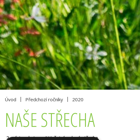
Úvod
Předchozí ročníky
2020
NAŠE STŘECHA
2. místo v kategorii Veřejná zelená střecha