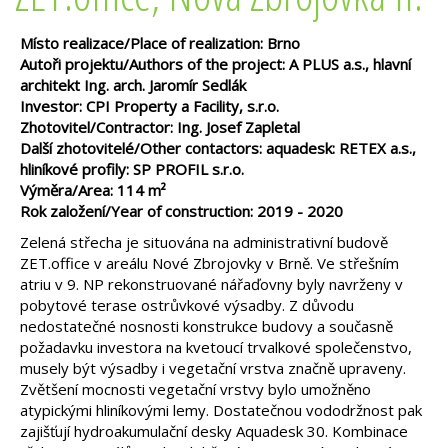
Místo realizace/Place of realization: Brno
Autoři projektu/Authors of the project: A PLUS a.s., hlavní
architekt Ing. arch. Jaromír Sedlák
Investor: CPI Property a Facility, s.r.o.
Zhotovitel/Contractor: Ing. Josef Zapletal
Další zhotovitelé/Other contactors: aquadesk: RETEX a.s.,
hliníkové profily: SP PROFIL s.r.o.
Výměra/Area: 114 m²
Rok založení/Year of construction: 2019 - 2020
Zelená střecha je situována na administrativní budově
ZET.office v areálu Nové Zbrojovky v Brně. Ve střešním
atriu v 9. NP rekonstruované nářaďovny byly navrženy v
pobytové terase ostrůvkové výsadby. Z důvodu
nedostatečné nosnosti konstrukce budovy a současně
požadavku investora na kvetoucí trvalkové společenstvo,
musely být výsadby i vegetační vrstva značně upraveny.
Zvětšení mocnosti vegetační vrstvy bylo umožněno
atypickými hliníkovými lemy. Dostatečnou vododržnost pak
zajišťují hydroakumulační desky Aquadesk 30. Kombinace