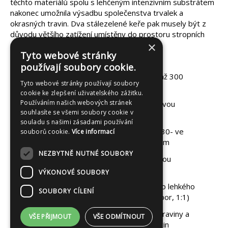
těchto materiálů spolu s lehčeným intenzivním substrátem
nakonec umožnila výsadbu společenstva trvalek a
okrasných travin. Dva stálezelené keře pak musely být z
důvodu většího zatížení umístěny do prostoru stropních
×
nosníků.
Tyto webové stránky
Technické parametry:
používají soubory cookie.
ochranná vrstva – geotextilie gramáž 300
Tyto webové stránky používají soubory
g/m2
cookie ke zlepšení uživatelského zážitku.
Používáním našich webových stránek
drenážní vrstva - Aquadesk 30- ve dvou
souhlasíte se všemi soubory cookie v
vrstvách na sobě, celkem 60 mm
souladu s našimi zásadami používání
hydroakumulační vrstva - Aquadesk 30- ve
souborů cookie.
Více informací
dvou vrstvách na sobě, celkem 60 mm
NEZBYTNĚ NUTNÉ SOUBORY
filtrační vrstva - Aquadesk 30- ve dvou
vrstvách na sobě, celkem 60 mm
VÝKONOVÉ SOUBORY
vegetační vrstva - 26 cm intenzivního lehkého
SOUBORY CÍLENÍ
substrátu (Agro CS Profi : drcený liapor, 1:1)
vegetace - stálozené keře, vysoké traviny a
VŠE PŘIJMOUT
VŠE ODMÍTNOUT
smíšený záhon trvalek, trav a cibulovin