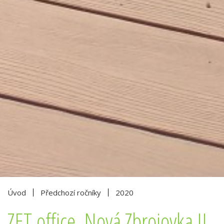
Úvod
Předchozí ročníky
2020
ZET.office, Nová Zbrojovka II.