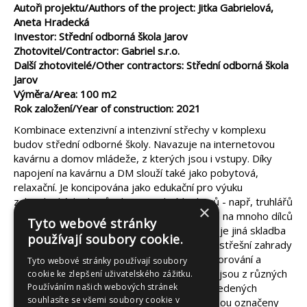
Autoři projektu/Authors of the project: Jitka Gabrielová,
Aneta Hradecká
Investor: Střední odborná škola Jarov
Zhotovitel/Contractor: Gabriel s.r.o.
Další zhotovitelé/Other contractors: Střední odborná škola
Jarov
Výměra/Area: 100 m2
Rok založení/Year of construction: 2021
Kombinace extenzivní a intenzivní střechy v komplexu
budov střední odborné školy. Navazuje na internetovou
kavárnu a domov mládeže, z kterých jsou i vstupy. Díky
napojení na kavárnu a DM slouží také jako pobytová,
relaxační. Je koncipována jako edukační pro výuku
zahradnických oborů, ale i stavebních oborů - např, truhlářů
×
a instalatérů. Z těchto důvodů je rozvržena na mnoho dílců
Tyto webové stránky
v podobě včelích pláství, kdy v každé buňce je jiná skladba
používají soubory cookie.
rostlin na jiné technologii a substrátech pro střešní zahrady
(Acre, Optigrün, Isover,...) pro možnost pozorování a
Tyto webové stránky používají soubory
porovnávání v rámci výuky. Pochozí plástve jsou z různých
cookie ke zlepšení uživatelského zážitku.
typů dřev a materiálů z podobných výše uvedených
Používáním našich webových stránek
souhlasíte se všemi soubory cookie v
důvodů. Veškeré prvky, skladby a rostliny jsou označeny