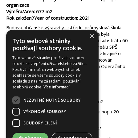
organizace
Výměra/Area: 677 m2
Rok založení/Year of construction: 2021
Budova občanské výstavby - střední průmyslová škola
Jedovnice, příspěvková organizace. Založena byla
×
extenzivní plochá zelená střecha s mocností substrátu 60 -
Tyto webové stránky
150mm) o rozloze 677 m2 na budově B v areálu SPŠ
používají soubory cookie.
Jedovnice. Realizací dochází k zadržení vody v krajině o
Tyto webové stránky používají soubory
objemu 5,6 m3. Tento projekt byl spolufinancován
cookie ke zlepšení uživatelského zážitku.
Evropskou unií - fondem soudržnosti v rámci Operačního
Používáním našich webových stránek
programu Životní prostředí.
souhlasíte se všemi soubory cookie v
souladu s našimi zásadami používání
souborů cookie.
Více informací
Technické parametry
NEZBYTNĚ NUTNÉ SOUBORY
ochranná vrstva - geotextilie 300g/m2
drenážní vrstva - nopová folie - výška nopu 20
VÝKONOVÉ SOUBORY
mm
SOUBORY CÍLENÍ
filtrační vrstva - geotextilie 200 g/m2