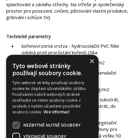
splachování a závlahu střechy. Na střeše je společenský
prostor pro posezení, cvičení, pěstování vlastní produkce,
grilování i schůze SVJ.
Technické parametry
kořenovrzorná vrstva - hydroizolační PVC fólie
odolná proti prorůstání kořenů (Sika
×
ochranná vrstva - geotextilie 500 g/m2
Tyto webové stránky
používají soubory cookie.
drenážní vrstva - drenážní a hydroakumulační
nopová fólie tloušťky 20 mm
Tyto webové stránky používají soubory
cookie ke zlepšení uživatelského zážitku.
filtrační vrstva - filtrační textilie 100 g/m2
Používáním našich webových stránek
vegetační vrstva - extenzivní střešní substrát,
souhlasíte se všemi soubory cookie v
60-300 mmm, intenzivní střešní substrát, do
souladu s našimi zásadami používání
500 mm
souborů cookie.
Více informací
jiné řešení vegetačního souvrství - Vegetační
NEZBYTNĚ NUTNÉ SOUBORY
souvrství je doplněno o vyvýšené záhony pro
pěstování zeleniny a ovoce, záhon má výšku 50
VÝKONOVÉ SOUBORY