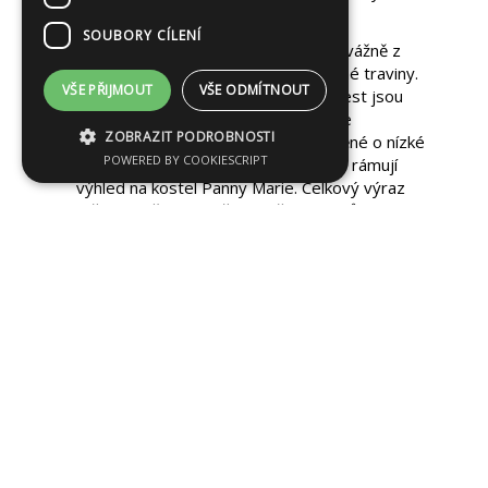
cm
SOUBORY CÍLENÍ
vegetace - Výsadba je založena převážně z
kvetoucích trvalek, doplněna o drobné traviny.
VŠE PŘIJMOUT
VŠE ODMÍTNOUT
V nejnižších částech střechy podél cest jsou
vysázeny rozchodníky a netřesky, ve
ZOBRAZIT PODROBNOSTI
vyvýšeninách dominují trvalky doplněné o nízké
POWERED BY COOKIESCRIPT
keře, které mírně zastiňují zábradlí a rámují
výhled na kostel Panny Marie. Celkový výraz
střechy měl splnit džungli všech druhů rostlin.
Na střeše se objevují například
Achillea
filipendulina, Aquilegia caerulea, Aster laevis,
Calamitha nepeta, Deschampsia caespitosa,
Echinacea purpurea, Eryngium planum,
Kniphofia mix, Malva alcea, Penstemon
digitalis, Salvia pratensis, Verbascum nigrum,
Weigela Florida
a jediným stromem na střeše
je
Amelanchier ovalis
. Kompozice střechy je
rozdělena na dvě části: větší část s okrasnými
trvalkami slouží pro posezení obyvatel domu a
menší část s vyvýšenými záhony pro každou
bytovou jednotku je osázena převážně