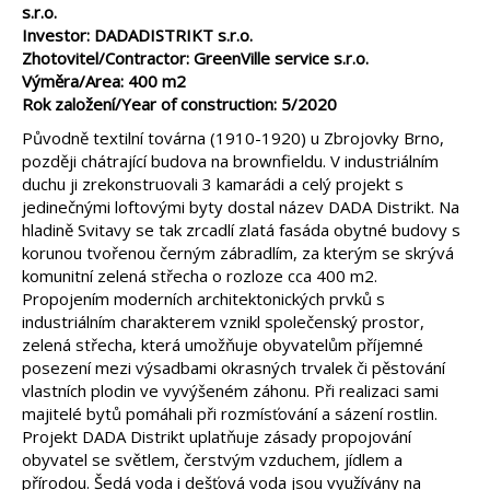
s.r.o.
Investor: DADADISTRIKT s.r.o.
Zhotovitel/Contractor: GreenVille service s.r.o.
Výměra/Area: 400 m2
Rok založení/Year of construction: 5/2020
Původně textilní továrna (1910-1920) u Zbrojovky Brno,
později chátrající budova na brownfieldu. V industriálním
duchu ji zrekonstruovali 3 kamarádi a celý projekt s
jedinečnými loftovými byty dostal název DADA Distrikt. Na
hladině Svitavy se tak zrcadlí zlatá fasáda obytné budovy s
korunou tvořenou černým zábradlím, za kterým se skrývá
komunitní zelená střecha o rozloze cca 400 m2.
Propojením moderních architektonických prvků s
industriálním charakterem vznikl společenský prostor,
zelená střecha, která umožňuje obyvatelům příjemné
posezení mezi výsadbami okrasných trvalek či pěstování
vlastních plodin ve vyvýšeném záhonu. Při realizaci sami
majitelé bytů pomáhali při rozmísťování a sázení rostlin.
Projekt DADA Distrikt uplatňuje zásady propojování
obyvatel se světlem, čerstvým vzduchem, jídlem a
přírodou. Šedá voda i dešťová voda jsou využívány na